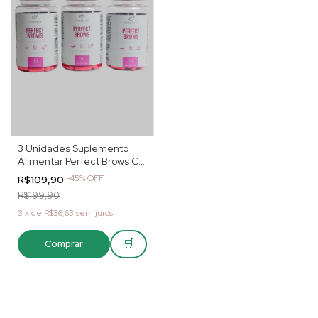
3 Unidades Suplemento
Alimentar Perfect Brows CA
Beauty
-
45
%
OFF
R$109,90
R$199,90
3
x
de
R$36,63
sem juros
🛒
Comprar