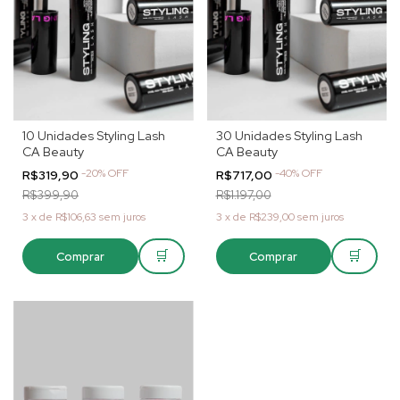
10 Unidades Styling Lash
30 Unidades Styling Lash
CA Beauty
CA Beauty
-
20
%
OFF
-
40
%
OFF
R$319,90
R$717,00
R$399,90
R$1.197,00
3
x
de
R$106,63
sem juros
3
x
de
R$239,00
sem juros
🛒
🛒
Comprar
Comprar