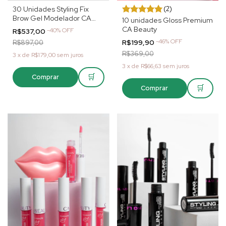
30 Unidades Styling Fix
(2)
Brow Gel Modelador CA
10 unidades Gloss Premium
Beauty
CA Beauty
-
40
%
OFF
R$537,00
-
46
%
OFF
R$199,90
R$897,00
R$369,00
3
x
de
R$179,00
sem juros
3
x
de
R$66,63
sem juros
🛒
Comprar
🛒
Comprar