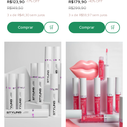
-
17
%
OFF
-
40
%
OFF
R$123,90
R$179,90
R$149,50
R$299,90
3
x
de
R$41,30
sem juros
3
x
de
R$59,97
sem juros
🛒
🛒
Comprar
Comprar