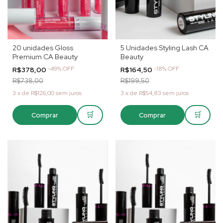
20 unidades Gloss
5 Unidades Styling Lash CA
Premium CA Beauty
Beauty
-
49
%
OFF
-
18
%
OFF
R$378,00
R$164,50
R$738,00
R$199,50
3
x
de
R$126,00
sem juros
3
x
de
R$54,83
sem juros
🛒
🛒
Comprar
Comprar