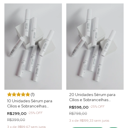
(1)
20 Unidades Sérum para
Cílios e Sobrancelhas
10 Unidades Sérum para
Perfect Brows CA Beauty
Cílios e Sobrancelhas
-
25
%
OFF
R$598,00
Perfect Brows CA Beauty
-
25
%
OFF
R$299,00
R$798,00
R$399,00
3
x
de
R$199,33
sem juros
3
x
de
R$99,67
sem juros