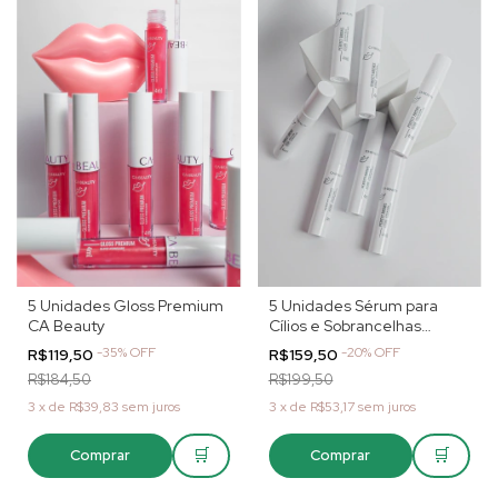
5 Unidades Gloss Premium
5 Unidades Sérum para
CA Beauty
Cílios e Sobrancelhas
Perfect Brows CA Beauty
-
35
%
OFF
-
20
%
OFF
R$119,50
R$159,50
R$184,50
R$199,50
3
x
de
R$39,83
sem juros
3
x
de
R$53,17
sem juros
🛒
🛒
Comprar
Comprar